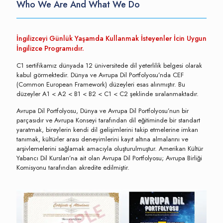
Who We Are And What We Do
İngilizceyi Günlük Yaşamda Kullanmak İsteyenler İcin Uygun
İngilizce Programıdır.
C1 sertifikamız dünyada 12 üniversitede dil yeterlilik belgesi olarak
kabul görmektedir. Dünya ve Avrupa Dil Portfolyosu’nda CEF
(Common European Framework) düzeyleri esas alınmıştır. Bu
düzeyler A1 < A2 < B1 < B2 < C1 < C2 şeklinde sıralanmaktadır.
Avrupa Dil Portfolyosu, Dünya ve Avrupa Dil Portfolyosu’nun bir
parçasıdır ve Avrupa Konseyi tarafından dil eğitiminde bir standart
yaratmak, bireylerin kendi dil gelişimlerini takip etmelerine imkan
tanımak, kültürler arası deneyimlerini kayıt altına almalarını ve
arşivlemelerini sağlamak amacıyla oluşturulmuştur. Amerikan Kültür
Yabancı Dil Kursları’na ait olan Avrupa Dil Portfolyosu; Avrupa Birliği
Komisyonu tarafından akredite edilmiştir.