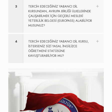
3
TERCİH EDECEĞİNİZ YABANCI DİL
KURSUNDAN, AVRUPA BİRLİĞİ ÜLKELERİNDE
ÇALIŞABİLMEK İÇİN GEÇERLİ MESLEKİ
YETERLİLİK BELGESİ (EUROPASS) ALABİLİYOR
MUSUNUZ?
4
TERCİH EDECEĞİNİZ YABANCI DİL KURSU,
İSTERSENİZ SİZİ YASAL İNGİLİZCE
ÖĞRETMENİ STATÜSÜNE
KAVUŞTURABİLİYOR MU?