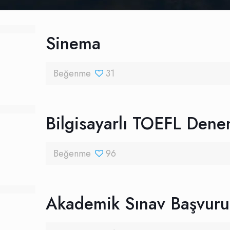
Sinema
Beğenme
31
Bilgisayarlı TOEFL Dene
Beğenme
96
Akademik Sınav Başvuru